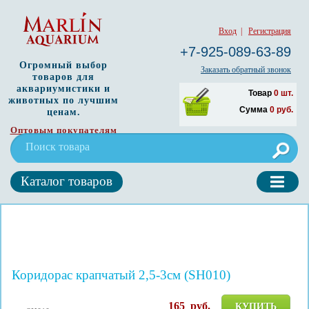
Вход
|
Регистрация
+7-925-089-63-89
Огромный выбор
Заказать обратный звонок
товаров для
аквариумистики и
Товар
0
шт.
животных по лучшим
Сумма
0
руб.
ценам.
Оптовым покупателям
Каталог товаров
Коридорас крапчатый 2,5-3см (SH010)
165
руб.
КУПИТЬ