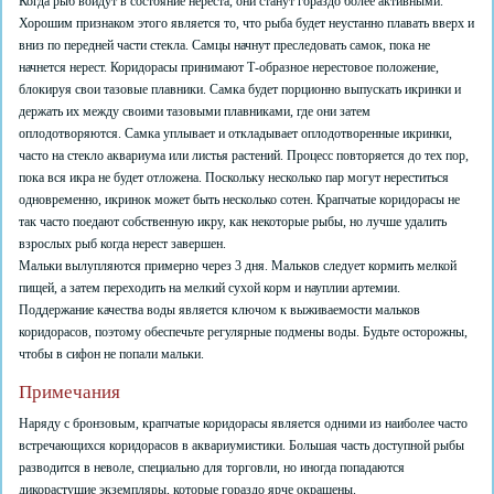
Когда рыб войдут в состояние нереста, они станут гораздо более активными.
Хорошим признаком этого является то, что рыба будет неустанно плавать вверх и
вниз по передней части стекла. Самцы начнут преследовать самок, пока не
начнется нерест. Коридорасы принимают Т-образное нерестовое положение,
блокируя свои тазовые плавники. Самка будет порционно выпускать икринки и
держать их между своими тазовыми плавниками, где они затем
оплодотворяются. Самка уплывает и откладывает оплодотворенные икринки,
часто на стекло аквариума или листья растений. Процесс повторяется до тех пор,
пока вся икра не будет отложена. Поскольку несколько пар могут нереститься
одновременно, икринок может быть несколько сотен. Крапчатые коридорасы не
так часто поедают собственную икру, как некоторые рыбы, но лучше удалить
взрослых рыб когда нерест завершен.
Мальки вылупляются примерно через 3 дня. Мальков следует кормить мелкой
пищей, а затем переходить на мелкий сухой корм и науплии артемии.
Поддержание качества воды является ключом к выживаемости мальков
коридорасов, поэтому обеспечьте регулярные подмены воды. Будьте осторожны,
чтобы в сифон не попали мальки.
Примечания
Наряду с бронзовым, крапчатые коридорасы является одними из наиболее часто
встречающихся коридорасов в аквариумистики. Большая часть доступной рыбы
разводится в неволе, специально для торговли, но иногда попадаются
дикорастущие экземпляры, которые гораздо ярче окрашены.