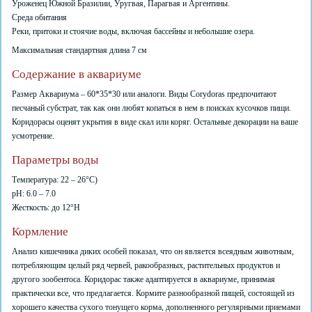
Уроженец Южной Бразилии, Уругвая, Парагвая и Аргентины.
Среда обитания
Реки, притоки и стоячие воды, включая бассейны и небольшие озера.
Максимальная стандартная длина 7 см
Содержание в аквариуме
Размер Аквариума – 60*35*30 или аналоги. Виды Corydoras предпочитают
песчаный субстрат, так как они любят копаться в нем в поисках кусочков пищи.
Коридорасы оценят укрытия в виде скал или коряг. Остальные декорации на ваше
усмотрение.
Параметры воды
Температура: 22 – 26°C)
pH: 6.0 – 7.0
Жесткость: до 12°H
Кормление
Анализ кишечника диких особей показал, что он является всеядным животным,
потребляющим целый ряд червей, ракообразных, растительных продуктов и
другого зообентоса. Коридорас также адаптируется в аквариуме, принимая
практически все, что предлагается. Кормите разнообразной пищей, состоящей из
хорошего качества сухого тонущего корма, дополненного регулярными приемами