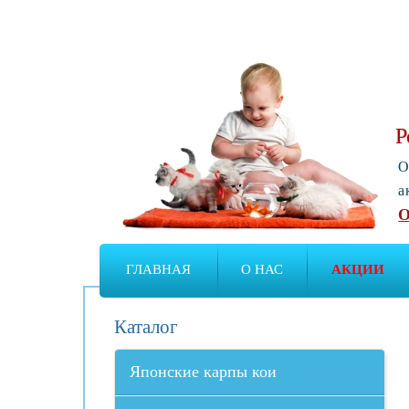
Р
О
а
О
ГЛАВНАЯ
О НАС
АКЦИИ
Каталог
Японские карпы кои