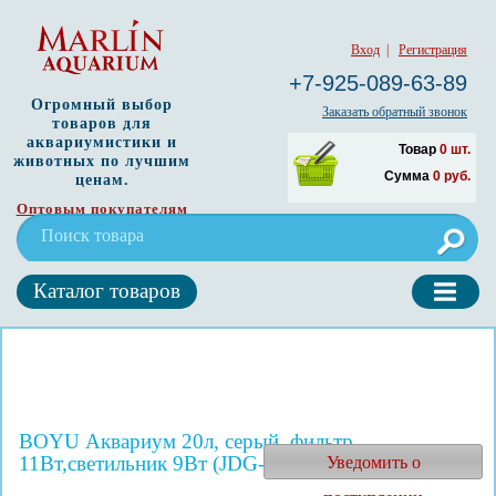
Вход
|
Регистрация
+7-925-089-63-89
Огромный выбор
Заказать обратный звонок
товаров для
аквариумистики и
Товар
0
шт.
животных по лучшим
Сумма
0
руб.
ценам.
Оптовым покупателям
Каталог товаров
BOYU Аквариум 20л, серый, фильтр
11Вт,светильник 9Вт (JDG-270 grey)
Уведомить о