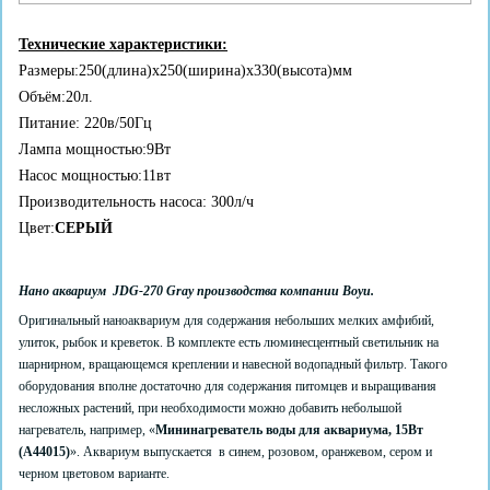
Технические характеристики:
Размеры:250(длина)x250(ширина)x330(высота)мм
Объём:20л.
Питание: 220в/50Гц
Лампа мощностью:9Вт
Насос мощностью:11вт
Производительность насоса: 300л/ч
Цвет:
СЕРЫЙ
Нано аквариум JDG-270 Gray производства компании Boyu.
Оригинальный наноаквариум для содержания небольших мелких амфибий,
улиток, рыбок и креветок. В комплекте есть люминесцентный светильник на
шарнирном, вращающемся креплении и навесной водопадный фильтр. Такого
оборудования вполне достаточно для содержания питомцев и выращивания
несложных растений, при необходимости можно добавить небольшой
нагреватель, например, «
Мининагреватель воды для аквариума, 15Вт
(A44015)
». Аквариум выпускается в синем, розовом, оранжевом, сером и
черном цветовом варианте.