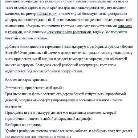
помощью можно сделать аквариум в стиле японского минимализма, установив
такое высокое дерево в один край аквариума и оппонировать ему невысокими
камнями, например
«Сталагмит»
, в таком случае большую часть пространства
аквариума останется для рыб. Или использовать такое дерево в виде центральной
композиции, обыграть его прочими гротами, например искусственными
корягами
и
камнями
, и различными
искусственными растениями
, тогда у Вас получится
богатый красочный пейзаж.
Добавьте изысканность и гармонию в ваш аквариум с разборным гротом «Дерево
Бонсай»! Этот уникальный элемент декора не только придаст вашему подводному
миру привлекательный вид, но и создаст комфортные укрытия для обитателей
вашего аквариума. Благодаря своей разборной конструкции, грот легко
адаптируется под любые условия и предпочтения.
Ключевые характеристики:
Эстетически привлекательный дизайн:
Грот выполнен в форме элегантного дерева бонсай с тщательной проработкой
деталей, создавая атмосферу умиротворения и восточной эстетики в вашем
аквариуме.
Природные цвета и текстуры делают его идеальным акцентом, который
гармонично впишется в любой аквариумный ландшафт.
Разборная конструкция:
Удобная разборная система позволяет легко собирать и разбирать грот, что делает
его практичным для перевозки и хранения.