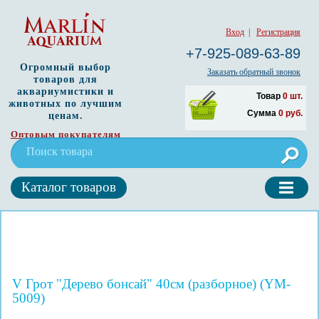
Вход
|
Регистрация
+7-925-089-63-89
Огромный выбор
Заказать обратный звонок
товаров для
аквариумистики и
Товар
0
шт.
животных по лучшим
Сумма
0
руб.
ценам.
Оптовым покупателям
Каталог товаров
V Грот "Дерево бонсай" 40см (разборное) (YM-
5009)